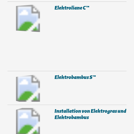
Elektroliane C™
Elektrobambus S™
Installation von Elektrogras und
Elektrobambus