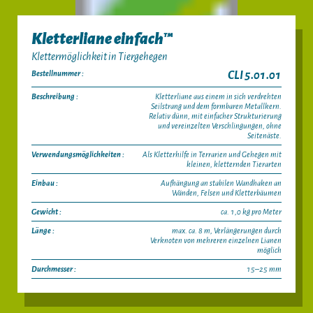
Kletterliane einfach™
Klettermöglichkeit in Tiergehegen
Bestellnummer :
CLI 5.01.01
Beschreibung :
Kletterliane aus einem in sich verdrehten
Seilstrang und dem formbaren Metallkern.
Relativ dünn, mit einfacher Strukturierung
und vereinzelten Verschlingungen, ohne
Seitenäste.
Verwendungsmöglichkeiten :
Als Kletterhilfe in Terrarien und Gehegen mit
kleinen, kletternden Tierarten
Einbau :
Aufhängung an stabilen Wandhaken an
Wänden, Felsen und Kletterbäumen
Gewicht :
ca. 1,0 kg pro Meter
Länge :
max. ca. 8 m, Verlängerungen durch
Verknoten von mehreren einzelnen Lianen
möglich
Durchmesser :
15–25 mm